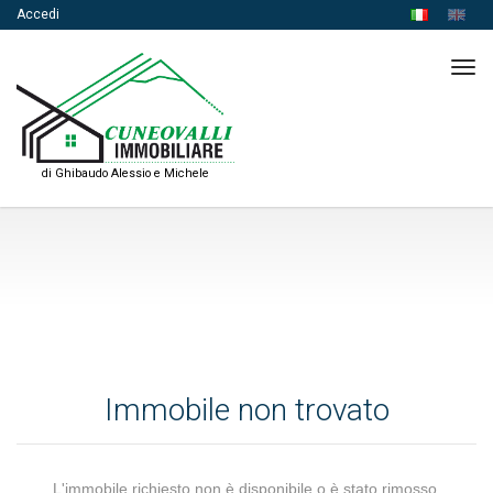
Accedi
Tog
navi
di Ghibaudo Alessio e Michele
Immobile non trovato
L'immobile richiesto non è disponibile o è stato rimosso.