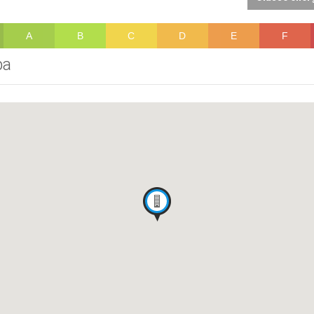
A
B
C
D
E
F
pa