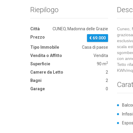
Riepilogo
Desc
Città
CUNEO, Madonna delle Grazie
Cuneo, M
graziosa
Prezzo
€ 69.000
esclusiv
scala es
Tipo Immobile
Casa di paese
sgombero,
Vendita o Affitto
Vendita
con ann
2
Superficie
90 m
Tetto ri
KWh/mq
Camere da Letto
2
Bagni
2
Carat
Garage
0
Balco
Infiss
Espos