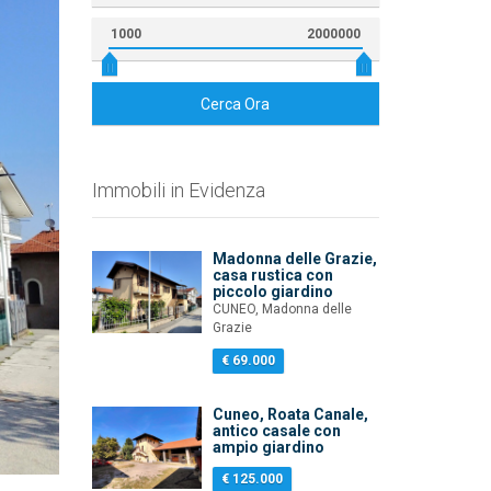
1000
2000000
Cerca Ora
Immobili in Evidenza
Madonna delle Grazie,
casa rustica con
piccolo giardino
CUNEO, Madonna delle
Grazie
€ 69.000
Foto
Cuneo, Roata Canale,
antico casale con
ampio giardino
€ 125.000