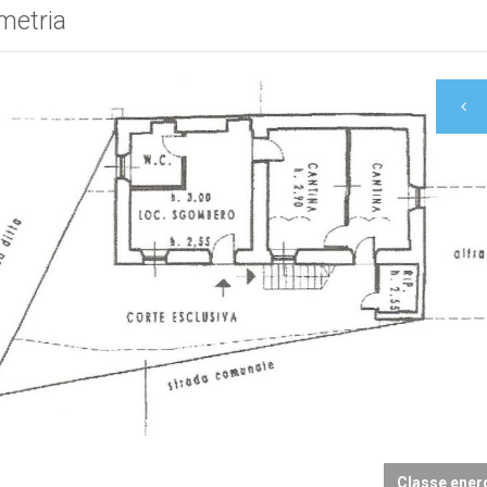
metria
to
Classe ener