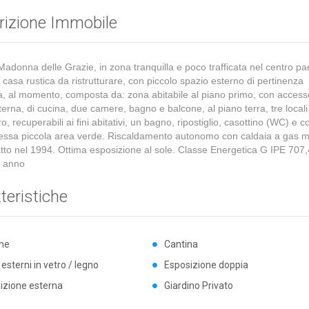
rizione Immobile
adonna delle Grazie, in zona tranquilla e poco trafficata nel centro pa
 casa rustica da ristrutturare, con piccolo spazio esterno di pertinenza
a, al momento, composta da: zona abitabile al piano primo, con acces
terna, di cucina, due camere, bagno e balcone, al piano terra, tre locali
 recuperabili ai fini abitativi, un bagno, ripostiglio, casottino (WC) e co
essa piccola area verde. Riscaldamento autonomo con caldaia a gas 
fatto nel 1994. Ottima esposizione al sole. Classe Energetica G IPE 707
 anno
teristiche
ne
Cantina
i esterni in vetro / legno
Esposizione doppia
izione esterna
Giardino Privato