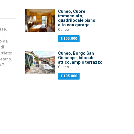
Cuneo, Cuore
immacolato,
quadrilocale piano
alto con garage
ese,
Cuneo
€ 155.000
so da
 di
rtiletto
Cuneo, Borgo San
Giuseppe, bilocale
metano.
attico, ampio terrazzo
,47
Cuneo
€ 105.000