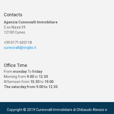
Contacts
Agenzia Cuneovalli Immobiliare
C.so Nizza 59
12100 Cuneo
+39 0171 603118
cuneovalli@virgilio.it
Office Time
From
monday
To
friday
Morning from
9.00
to
12.30
Afternoon from
15.30
to
19.00
The saturday from 9.00 to 12.30
Copyright © 2019 Cuneovalli Immobiliare di Ghibaudo Alessio e