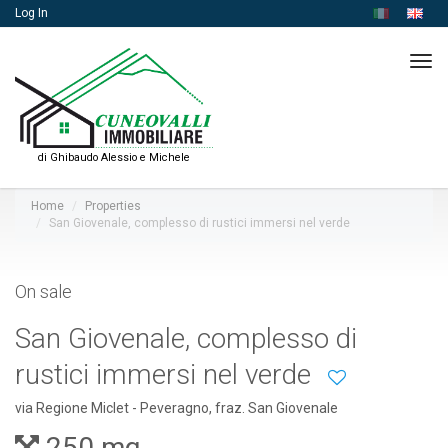
Log In
Tog
navi
di Ghibaudo Alessio e Michele
Home
Properties
San Giovenale, complesso di rustici immersi nel verde
On sale
San Giovenale, complesso di
rustici immersi nel verde
via Regione Miclet - Peveragno, fraz. San Giovenale
250 mq