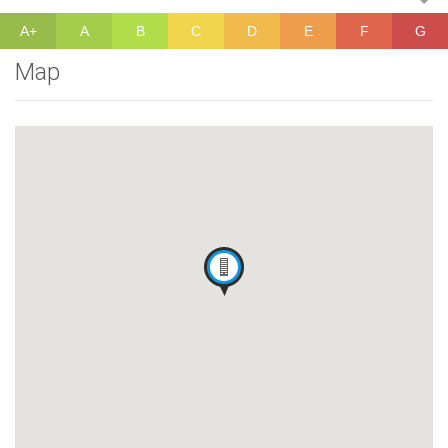
A+
A
B
C
D
E
F
G
Map