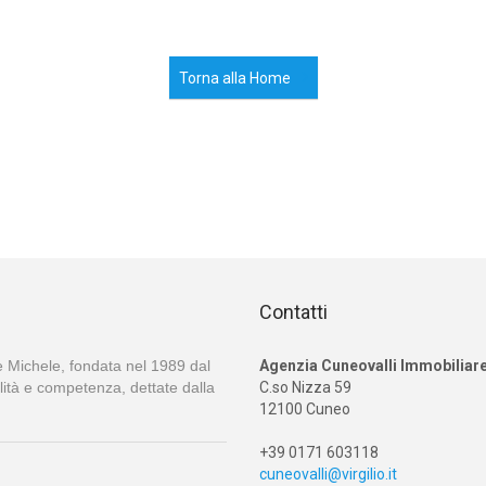
Torna alla Home
Contatti
e Michele, fondata nel 1989 dal
Agenzia Cuneovalli Immobiliar
alità e competenza, dettate dalla
C.so Nizza 59
12100 Cuneo
+39 0171 603118
cuneovalli@virgilio.it